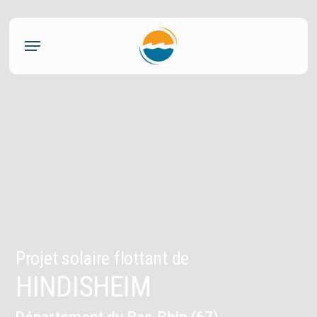
Skip
to
Menu
main
content
Projet solaire flottant de
HINDISHEIM
Département du Bas-Rhin (67)