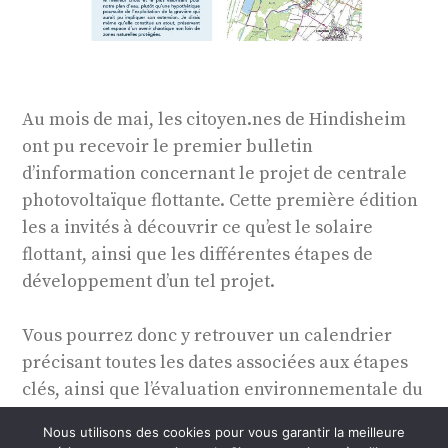
Au mois de mai, les citoyen.nes de Hindisheim
ont pu recevoir le premier bulletin
d’information concernant le projet de centrale
photovoltaïque flottante. Cette première édition
les a invités à découvrir ce qu’est le solaire
flottant, ainsi que les différentes étapes de
développement d’un tel projet.
Vous pourrez donc y retrouver un calendrier
précisant toutes les dates associées aux étapes
clés, ainsi que l’évaluation environnementale du
projet qui encadre nos actions pour allier
Nous utilisons des cookies pour vous garantir la meilleure
développement des énergies renouvelables et