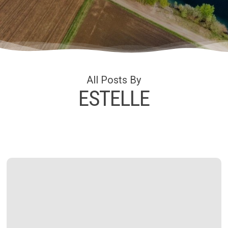
All Posts By
ESTELLE
Présentation
du
projet
aux
associations
locales